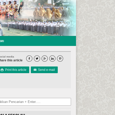
AMI
ocial media





hare this article
Print this article
Send e-mail

✉
PALA SEKOLAH