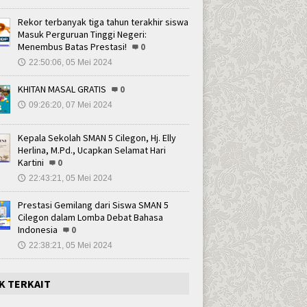
Rekor terbanyak tiga tahun terakhir siswa
Masuk Perguruan Tinggi Negeri:
Menembus Batas Prestasi!
0
22:50:06, 05 Mei 2024
🕔
KHITAN MASAL GRATIS
0
09:26:20, 07 Mei 2024
🕔
Kepala Sekolah SMAN 5 Cilegon, Hj. Elly
Herlina, M.Pd., Ucapkan Selamat Hari
Kartini
0
22:43:21, 05 Mei 2024
🕔
Prestasi Gemilang dari Siswa SMAN 5
Cilegon dalam Lomba Debat Bahasa
Indonesia
0
22:38:21, 05 Mei 2024
🕔
K TERKAIT