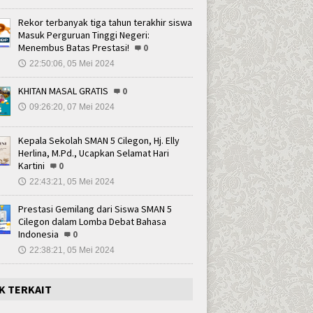
Rekor terbanyak tiga tahun terakhir siswa
Masuk Perguruan Tinggi Negeri:
Menembus Batas Prestasi!
0
22:50:06, 05 Mei 2024
🕔
KHITAN MASAL GRATIS
0
09:26:20, 07 Mei 2024
🕔
Kepala Sekolah SMAN 5 Cilegon, Hj. Elly
Herlina, M.Pd., Ucapkan Selamat Hari
Kartini
0
22:43:21, 05 Mei 2024
🕔
Prestasi Gemilang dari Siswa SMAN 5
Cilegon dalam Lomba Debat Bahasa
Indonesia
0
22:38:21, 05 Mei 2024
🕔
K TERKAIT