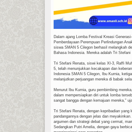
Dalam ajang Lomba Festival Kreasi Generasi-
Pemberdayaan Perempuan Perlindungan Anak
siswa SMAN 5 Cilegon berhasil melangkah de
Bahasa Indonesia. Mereka adalah Tri Stefani
Tri Stefani Renata, siswi kelas XI-3, Raffi Mu
5, telah menunjukkan kecakapan dan keberani
Indonesia SMAN 5 Cilegon, Ibu Kurnia, ketig
melanjutkan perjuangan mereka di babak sela
Menurut Ibu Kurnia, guru pembimbing mereka, 
dalam mempersiapkan diri untuk lomba terseb
sangat bangga dengan kemajuan mereka," ujar
Tri Stefani Renata, dengan kepribadian yang
pandangannya dengan jelas dan meyakinkan.
argumen dan strategi debat yang cermat, mam
Sedangkan Putri Amelia, dengan gaya berbica