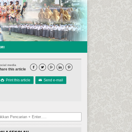
AMI
ocial media





hare this article
Print this article
Send e-mail

✉
PALA SEKOLAH