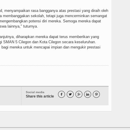
Pd, menyampaikan rasa bangganya atas prestasi yang diraih oleh
hanya membanggakan sekolah, tetapi juga mencerminkan semangat
mengembangkan potensi diri mereka. Semoga mereka dapat
iswa lainnya," tuturnya.
elanjutnya, diharapkan mereka dapat terus memberikan yang
agi SMAN 5 Cilegon dan Kota Cilegon secara keseluruhan.
 bagi mereka untuk mencapai impian dan mengukir prestasi
Social media





Share this article