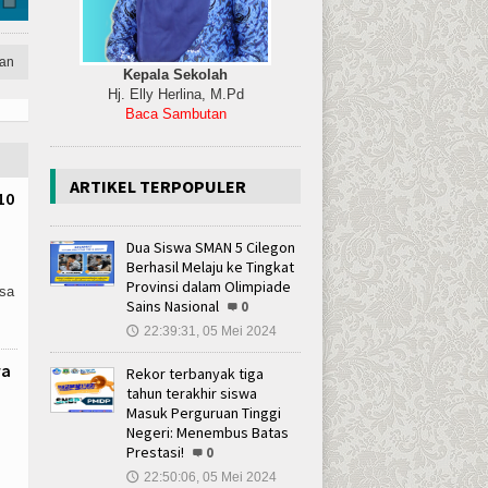
an
Kepala Sekolah
Hj. Elly Herlina, M.Pd
Baca Sambutan
ARTIKEL TERPOPULER
10
Dua Siswa SMAN 5 Cilegon
Berhasil Melaju ke Tingkat
Provinsi dalam Olimpiade
sa
Sains Nasional
0
22:39:31, 05 Mei 2024
🕔
wa
Rekor terbanyak tiga
tahun terakhir siswa
Masuk Perguruan Tinggi
Negeri: Menembus Batas
Prestasi!
0
22:50:06, 05 Mei 2024
🕔