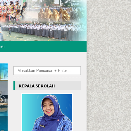
AMI
Caption text
KEPALA SEKOLAH
Selasa, 18 Nov 2025 | 13:54:38 WIB
SELAMAT Dr. H. JAMALUDDIN, M.Pd KEPALA DINAS
PENDIDIKAN DAN KEBUDAYAAN PROVINSI BANTEN