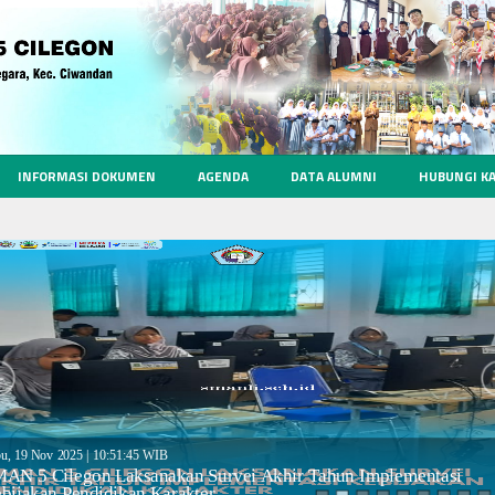
INFORMASI DOKUMEN
AGENDA
DATA ALUMNI
HUBUNGI K
on text
u, 19 Nov 2025 | 10:51:45 WIB
AN 5 Cilegon Laksanakan Survei Akhir Tahun Implementasi
bijakan Pendidikan Karakter