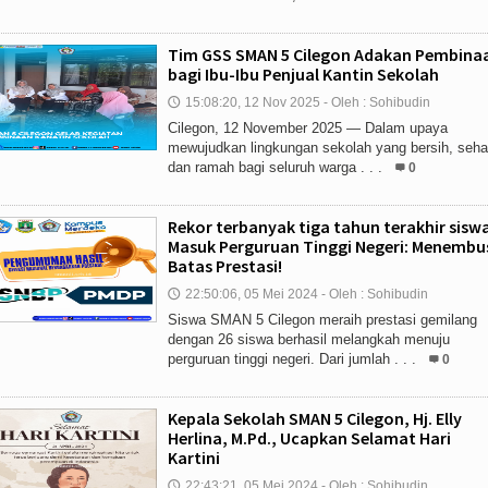
Tim GSS SMAN 5 Cilegon Adakan Pembina
bagi Ibu-Ibu Penjual Kantin Sekolah
15:08:20, 12 Nov 2025 - Oleh : Sohibudin
🕔
Cilegon, 12 November 2025 — Dalam upaya
mewujudkan lingkungan sekolah yang bersih, seha
dan ramah bagi seluruh warga . . .
0
Rekor terbanyak tiga tahun terakhir sisw
Masuk Perguruan Tinggi Negeri: Menembu
Batas Prestasi!
22:50:06, 05 Mei 2024 - Oleh : Sohibudin
🕔
Siswa SMAN 5 Cilegon meraih prestasi gemilang
dengan 26 siswa berhasil melangkah menuju
perguruan tinggi negeri. Dari jumlah . . .
0
Kepala Sekolah SMAN 5 Cilegon, Hj. Elly
Herlina, M.Pd., Ucapkan Selamat Hari
Kartini
22:43:21, 05 Mei 2024 - Oleh : Sohibudin
🕔