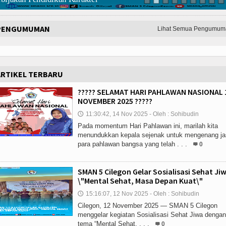
PENGUMUMAN
Lihat Semua Pengumum
ARTIKEL TERBARU
????? SELAMAT HARI PAHLAWAN NASIONAL 
NOVEMBER 2025 ?????
11:30:42, 14 Nov 2025 - Oleh : Sohibudin
🕔
Pada momentum Hari Pahlawan ini, marilah kita
menundukkan kepala sejenak untuk mengenang ja
para pahlawan bangsa yang telah . . .
0
SMAN 5 Cilegon Gelar Sosialisasi Sehat Ji
\"Mental Sehat, Masa Depan Kuat\"
15:16:07, 12 Nov 2025 - Oleh : Sohibudin
🕔
Cilegon, 12 November 2025 — SMAN 5 Cilegon
menggelar kegiatan Sosialisasi Sehat Jiwa dengan
tema “Mental Sehat, . . .
0