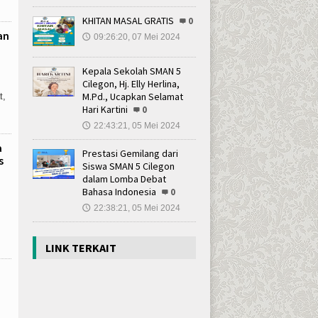
KHITAN MASAL GRATIS
0
an
09:26:20, 07 Mei 2024
🕔
Kepala Sekolah SMAN 5
Cilegon, Hj. Elly Herlina,
M.Pd., Ucapkan Selamat
t,
Hari Kartini
0
22:43:21, 05 Mei 2024
🕔
a
Prestasi Gemilang dari
s
Siswa SMAN 5 Cilegon
dalam Lomba Debat
Bahasa Indonesia
0
22:38:21, 05 Mei 2024
🕔
LINK TERKAIT