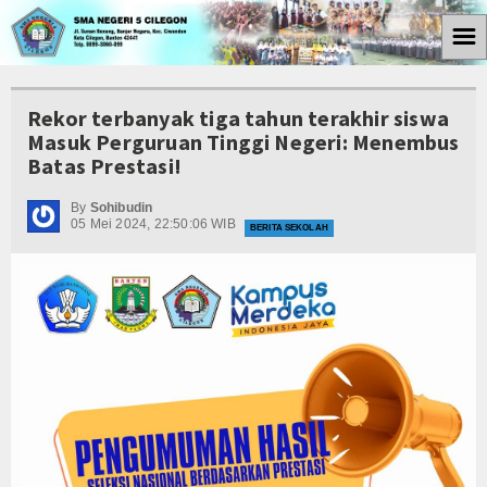
☰
Home
Rekor terbanyak tiga tahun terakhir siswa
Profil
Masuk Perguruan Tinggi Negeri: Menembus
Batas Prestasi!
Sambutan Kepsek
By
Sohibudin
05 Mei 2024, 22:50:06 WIB
Sejarah Sekolah
BERITA SEKOLAH
Struktur Organisasi
Visi dan Misi
Struktur Akademik
Tenaga Pendidik
Album Foto