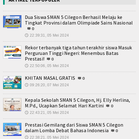
Dua Siswa SMAN 5 Cilegon Berhasil Melaju ke
Tingkat Provinsi dalam Olimpiade Sains Nasional
0
22:39:31, 05 Mei 2024
🕔
Rekor terbanyak tiga tahun terakhir siswa Masuk
Perguruan Tinggi Negeri: Menembus Batas
Prestasi!
0
22:50:06, 05 Mei 2024
🕔
KHITAN MASAL GRATIS
0
09:26:20, 07 Mei 2024
🕔
Kepala Sekolah SMAN 5 Cilegon, Hj. Elly Herlina,
M.Pd., Ucapkan Selamat Hari Kartini
0
22:43:21, 05 Mei 2024
🕔
Prestasi Gemilang dari Siswa SMAN 5 Cilegon
dalam Lomba Debat Bahasa Indonesia
0
22:38:21, 05 Mei 2024
🕔