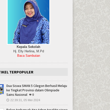
Kepala Sekolah
Hj. Elly Herlina, M.Pd
Baca Sambutan
TIKEL TERPOPULER
Dua Siswa SMAN 5 Cilegon Berhasil Melaju
ke Tingkat Provinsi dalam Olimpiade
Sains Nasional
0
22:39:31, 05 Mei 2024
🕔
Rekor terbanyak tiga tahun terakhir siswa