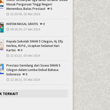
Masuk Perguruan Tinggi Negeri:
Menembus Batas Prestasi!
0
22:50:06, 05 Mei 2024
🕔
KHITAN MASAL GRATIS
0
09:26:20, 07 Mei 2024
🕔
Kepala Sekolah SMAN 5 Cilegon, Hj. Elly
Herlina, M.Pd., Ucapkan Selamat Hari
Kartini
0
22:43:21, 05 Mei 2024
🕔
Prestasi Gemilang dari Siswa SMAN 5
Cilegon dalam Lomba Debat Bahasa
Indonesia
0
22:38:21, 05 Mei 2024
🕔
K TERKAIT