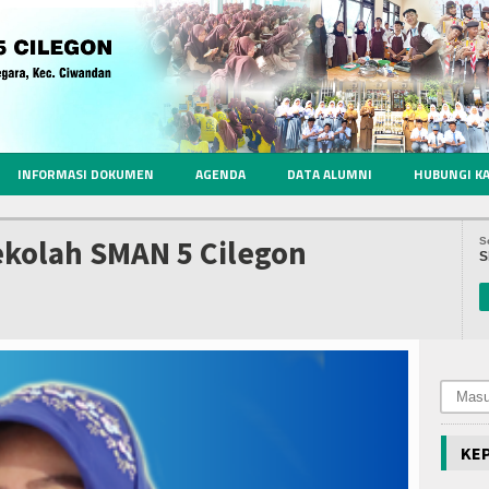
INFORMASI DOKUMEN
AGENDA
DATA ALUMNI
HUBUNGI K
kolah SMAN 5 Cilegon
S
S
KE