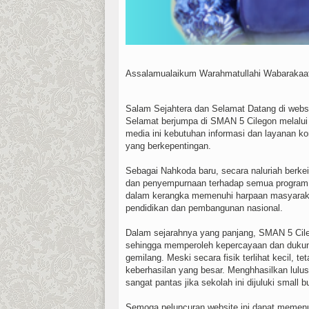
Assalamualaikum Warahmatullahi Wabarakaa
Salam Sejahtera dan Selamat Datang di webs
Selamat berjumpa di SMAN 5 Cilegon melalui 
media ini kebutuhan informasi dan layanan 
yang berkepentingan.
Sebagai Nahkoda baru, secara naluriah berkei
dan penyempurnaan terhadap semua program d
dalam kerangka memenuhi harpaan masyaraka
pendidikan dan pembangunan nasional.
Dalam sejarahnya yang panjang, SMAN 5 Cile
sehingga memperoleh kepercayaan dan dukung
gemilang. Meski secara fisik terlihat kecil, t
keberhasilan yang besar. Menghhasilkan lulus
sangat pantas jika sekolah ini dijuluki small 
Semoga peluncuran website ini dapat memen