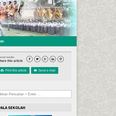
AMI
ocial media





hare this article
Print this article
Send e-mail

✉
PALA SEKOLAH