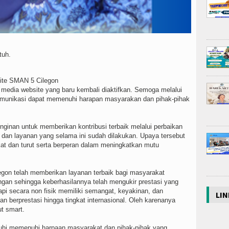
tuh.
ite SMAN 5 Cilegon
media website yang baru kembali diaktifkan. Semoga melalui
komunikasi dapat memenuhi harapan masyarakan dan pihak-pihak
nginan untuk memberikan kontribusi terbaik melalui perbaikan
an layanan yang selama ini sudah dilakukan. Upaya tersebut
t dan turut serta berperan dalam meningkatkan mutu
gon telah memberikan layanan terbaik bagi masyarakat
an sehingga keberhasilannya telah mengukir prestasi yang
etapi secara non fisik memiliki semangat, keyakinan, dan
LIN
an berprestasi hingga tingkat internasional. Oleh karenanya
but smart.
uhi memenuhi harpaan masyarakat dan pihak-pihak yang